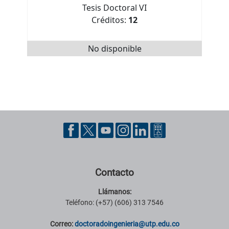
Tesis Doctoral VI
Créditos:
12
No disponible
Pie de página con información de contacto, redes sociales y datos ins
Contacto
Llámanos:
Teléfono: (+57) (606) 313 7546
Correo:
doctoradoingenieria@utp.edu.co