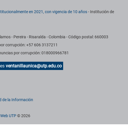
titucionalmente en 2021, con vigencia de 10 años
- Institución de
amos - Pereira - Risaralda - Colombia - Código postal: 660003
 por corrupción: +57 606 3137211
Denuncias por corrupción: 018000966781
des
ventanillaunica@utp.edu.co
d de la Información
n Web UTP
© 2026