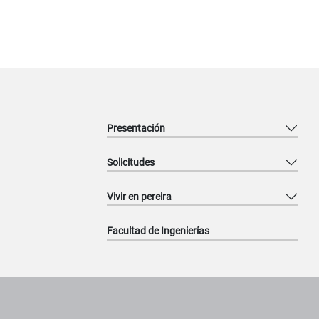
Presentación
Solicitudes
Vivir en pereira
Facultad de Ingenierías
Pie de página con información de contacto, redes sociales y datos ins