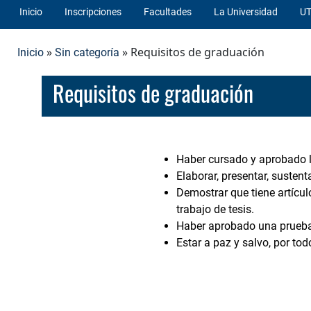
Inicio
Inscripciones
Facultades
La Universidad
UT
»
» Requisitos de graduación
Inicio
Sin categoría
Requisitos de graduación
Haber cursado y aprobado l
Elaborar, presentar, susten
Demostrar que tiene artícul
trabajo de tesis.
Haber aprobado una prueba 
Estar a paz y salvo, por to