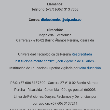
Llámanos:
Teléfono: (+57) (606) 313 7358
Correo:
dielectronica@utp.edu.co
Dirección:
Ingeniería Electrónica
Carrera 27 #10-02 Barrio Álamos Pereira, Risaralda
Información institucional
Universidad Tecnológica de Pereira
Reacreditada
institucionalmente en 2021, con vigencia de 10 años
-
Institución de Educación Superior vigilada por
MinEducación
PBX: +57 606 3137300 - Carrera 27 #10-02 Barrio Alamos -
Pereira - Risaralda - Colombia - Código postal: 660003
Línea de Peticiones, Quejas, Reclamos y Denuncias por
corrupción: +57 606 3137211