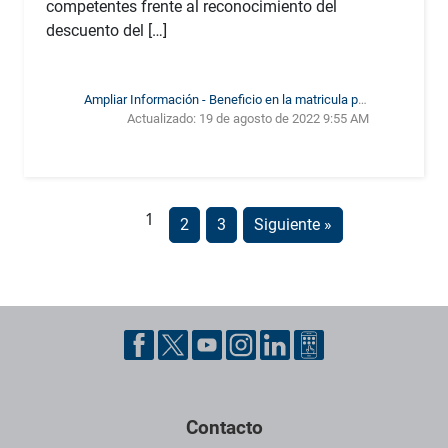
competentes frente al reconocimiento del
descuento del […]
Ampliar Información - Beneficio en la matricula por
Actualizado:
19 de agosto de 2022 9:55 AM
votación
1
2
3
Siguiente »
Pie de página con información de contacto, redes sociales y datos ins
Contacto