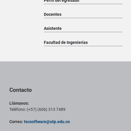
Perfil del egresado
Docentes
Asistente
Facultad de Ingenierías
Pie de página con información de contacto, redes sociales y datos ins
Contacto
Llámanos:
Teléfono: (+57) (606) 313 7489
Correo:
tecsoftware@utp.edu.co