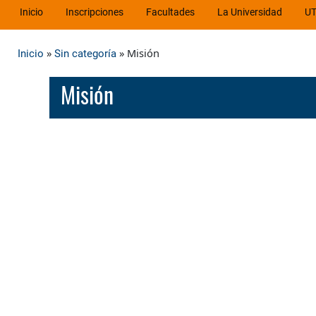
Inicio
Inscripciones
Facultades
La Universidad
UT
»
» Misión
Inicio
Sin categoría
Misión