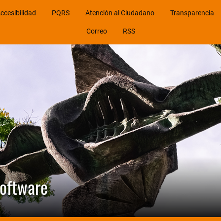
ccesibilidad
PQRS
Atención al Ciudadano
Transparencia
Correo
RSS
Software