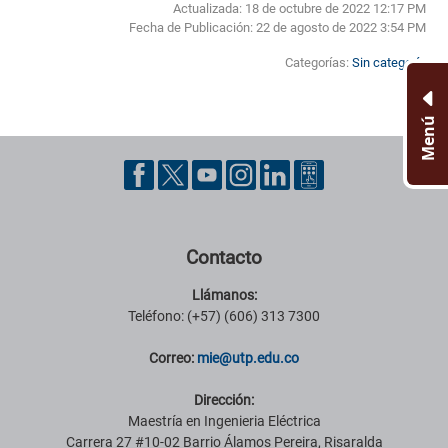
Actualizada: 18 de octubre de 2022 12:17 PM
Fecha de Publicación:
22 de agosto de 2022 3:54 PM
Categorías:
Sin categoría
Menú
Pie de página con información de contacto, redes sociales y datos ins
Contacto
Llámanos:
Teléfono: (+57) (606) 313 7300
Correo:
mie@utp.edu.co
Dirección:
Maestría en Ingenieria Eléctrica
Carrera 27 #10-02 Barrio Álamos Pereira, Risaralda