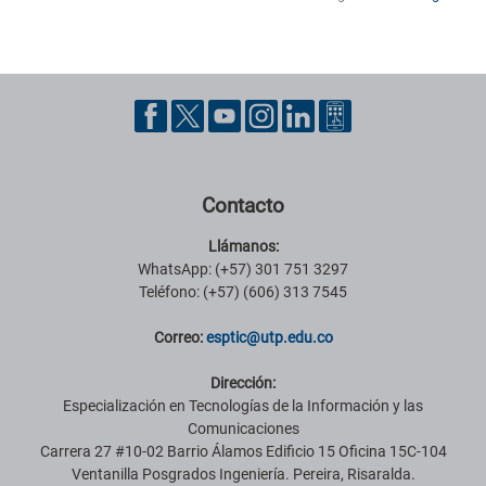
Pie de página con información de contacto, redes sociales y datos ins
Contacto
Llámanos:
WhatsApp: (+57) 301 751 3297
Teléfono: (+57) (606) 313 7545
Correo:
esptic@utp.edu.co
Dirección:
Especialización en Tecnologías de la Información y las
Comunicaciones
Carrera 27 #10-02 Barrio Álamos Edificio 15 Oficina 15C-104
Ventanilla Posgrados Ingeniería. Pereira, Risaralda.